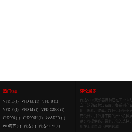
热门tag
评论最多
台达VFD变频器目前已在工业自
VFD-E
(1)
VFD-EL
(1)
VFD-B
(1)
立广泛的品牌知名度。各系列产
VFD-F
(1)
VFD-M
(1)
VFD-C2000
(1)
矩、损耗、过载、超速运转等不
而设计，并依据不同的产业机械
CH2000
(1)
CH2000H
(1)
台达DPD
(1)
整；可提供客户最多元化的选择
PID调节
(1)
台达
(1)
台达20PM
(1)
用在工业自动化控制领域。