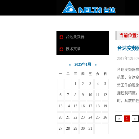
当前位置
台达变频器
台达变频
技术文章
2017年12月0
«
2025年1月
»
台达变频器
一
二
三
四
五
六
日
范围，台达变
1
2
3
4
5
常工作的现象
据控制精度
6
7
8
9
10
11
12
时，其散热性
13
14
15
16
17
18
19
20
21
22
23
24
25
26
‹‹
1
››
27
28
29
30
31