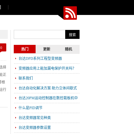
们
0
热门
更新
随机
台达DPD系列工程型变频器
选择
变频器应用上能加漏电保护开关吗？
能正
联系我们
要根
台达自动化解决方案 助力立体间歇式
运行
包装机提高效率和可靠性
台达20PM运动控制器在数控裁板机中
的应用
什么是PID调节
台达变频器常见种类
台达变频器参数设置