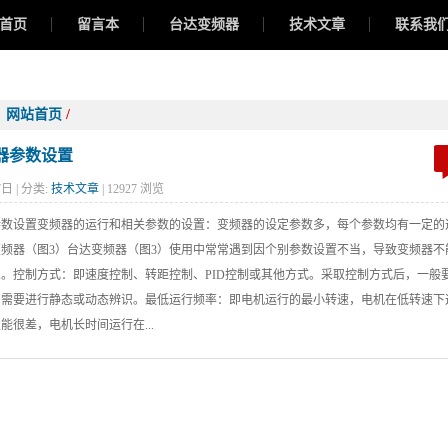
首页
留言本
台达变频器
技术文章
联系我
：
网站首页
/
器参数设置
7日 | 分类:
技术文章
| 12927 浏览
参数设置变频器的运行和相关参数的设置：变频器的设定参数多，每个参数均有一定的
频器（图3）台达变频器（图3）使用中常常遇到因个别参数设置不当，导致变频器不
。控制方式：即速度控制、转距控制、PID控制或其他方式。采取控制方式后，一般
，需要进行静态或动态辨识。最低运行频率：即电机运行的最小转速，电机在低转速下
能很差，电机长时间运行在...